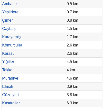
Ambarlık
0.5 km
Yeşildere
0.7 km
Çimenli
0.8 km
Çaybaşı
1.5 km
Karayemiş
1.7 km
Kömürcüler
2.6 km
Karasu
2.6 km
Yiğitler
4.5 km
Tekke
4 km
Muradiye
4.6 km
Elmalı
3.9 km
Güzelyurt
3.8 km
Kasarcılar
6.3 km