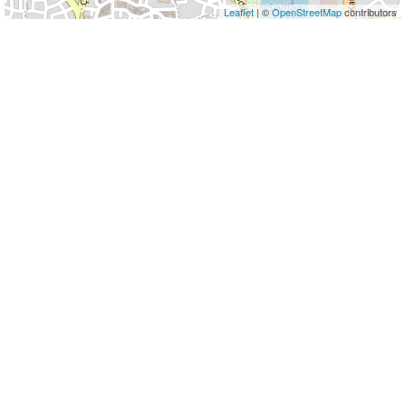
Leaflet
| ©
OpenStreetMap
contributors