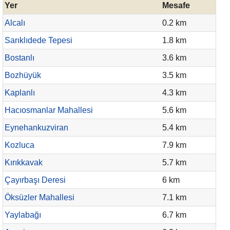
Yer
Mesafe
Alcalı
0.2 km
Sarıklıdede Tepesi
1.8 km
Bostanlı
3.6 km
Bozhüyük
3.5 km
Kaplanlı
4.3 km
Hacıosmanlar Mahallesi
5.6 km
Eynehankuzviran
5.4 km
Kozluca
7.9 km
Kırıkkavak
5.7 km
Çayırbaşı Deresi
6 km
Öksüzler Mahallesi
7.1 km
Yaylabağı
6.7 km