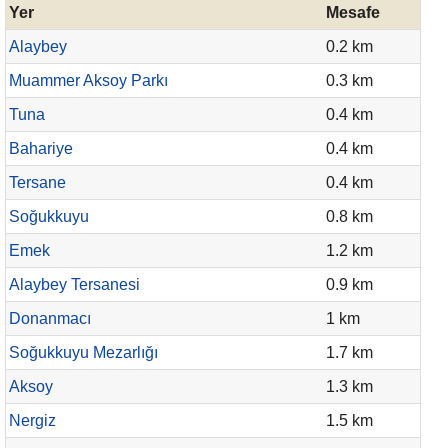
Yer
Mesafe
Alaybey
0.2 km
Muammer Aksoy Parkı
0.3 km
Tuna
0.4 km
Bahariye
0.4 km
Tersane
0.4 km
Soğukkuyu
0.8 km
Emek
1.2 km
Alaybey Tersanesi
0.9 km
Donanmacı
1 km
Soğukkuyu Mezarlığı
1.7 km
Aksoy
1.3 km
Nergiz
1.5 km