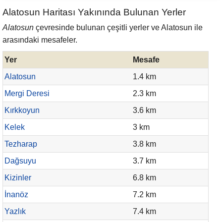
Alatosun Haritası Yakınında Bulunan Yerler
Alatosun
çevresinde bulunan çeşitli yerler ve Alatosun ile
arasındaki mesafeler.
Yer
Mesafe
Alatosun
1.4 km
Mergi Deresi
2.3 km
Kırkkoyun
3.6 km
Kelek
3 km
Tezharap
3.8 km
Dağsuyu
3.7 km
Kizinler
6.8 km
İnanöz
7.2 km
Yazlık
7.4 km