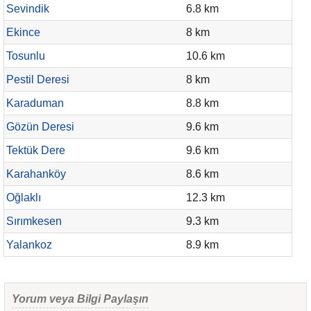
Sevindik
6.8 km
Ekince
8 km
Tosunlu
10.6 km
Pestil Deresi
8 km
Karaduman
8.8 km
Gözün Deresi
9.6 km
Tektük Dere
9.6 km
Karahanköy
8.6 km
Oğlaklı
12.3 km
Sırımkesen
9.3 km
Yalankoz
8.9 km
Yorum veya Bilgi Paylaşın