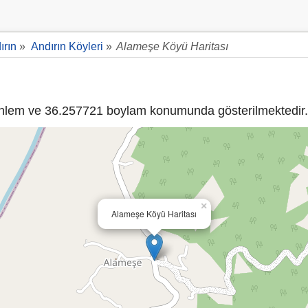
ırın
»
Andırın Köyleri
»
Alameşe Köyü Haritası
lem ve 36.257721 boylam konumunda gösterilmektedir.
×
Alameşe Köyü Haritası