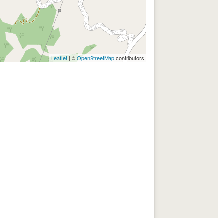
Leaflet
| ©
OpenStreetMap
contributors