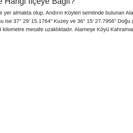
 Hangi İlçeye Bağlı?
yer almakta olup, Andırın Köyleri semtinde bulunan Al
ise 37° 29' 15.1764'' Kuzey ve 36° 15' 27.7956'' Doğu g
13 kilometre mesafe uzaklıktadır. Alameşe Köyü Kahram