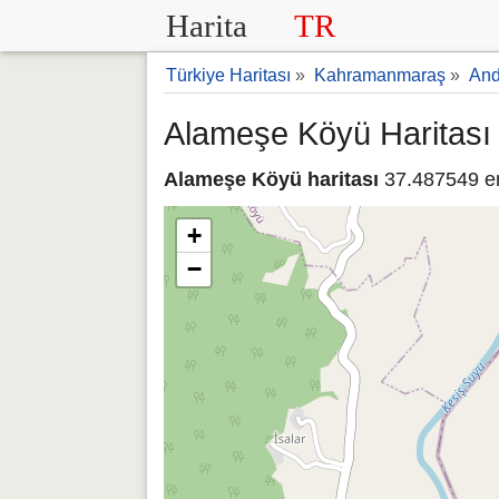
Harita
TR
Türkiye Haritası
»
Kahramanmaraş
»
And
Alameşe Köyü Haritası
Alameşe Köyü haritası
37.487549 en
+
−