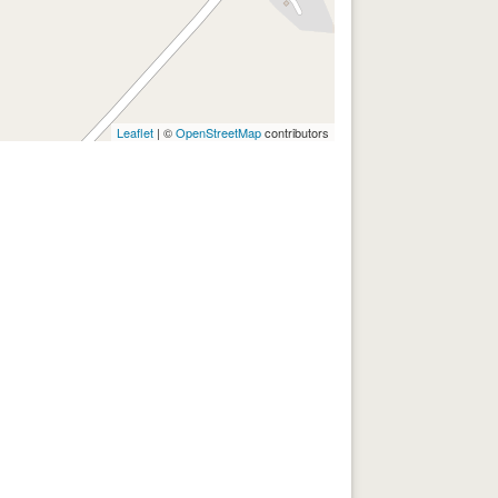
Leaflet
| ©
OpenStreetMap
contributors