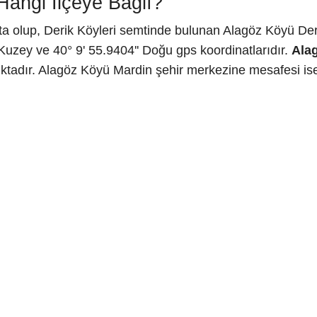
angi İlçeye Bağlı?
a olup, Derik Köyleri semtinde bulunan Alagöz Köyü Derik
Kuzey ve 40° 9' 55.9404'' Doğu gps koordinatlarıdır.
Ala
tadır. Alagöz Köyü Mardin şehir merkezine mesafesi ise 