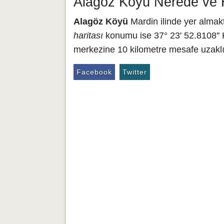
Alagöz Köyü Nerede ve H
Alagöz Köyü
Mardin ilinde yer almakt
haritası
konumu ise 37° 23' 52.8108'' 
merkezine 10 kilometre mesafe uzaklık
Facebook
Twitter