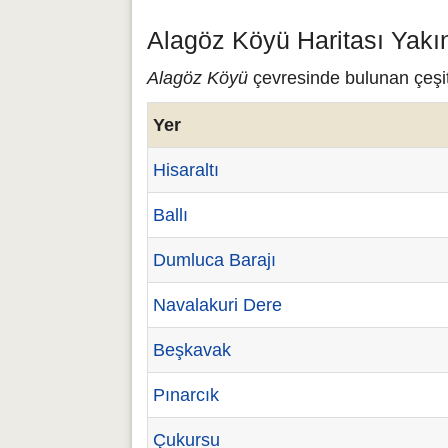
Alagöz Köyü Haritası Yakı
Alagöz Köyü
çevresinde bulunan çeşitl
Yer
Hisaraltı
Ballı
Dumluca Barajı
Navalakuri Dere
Beşkavak
Pınarcık
Çukursu