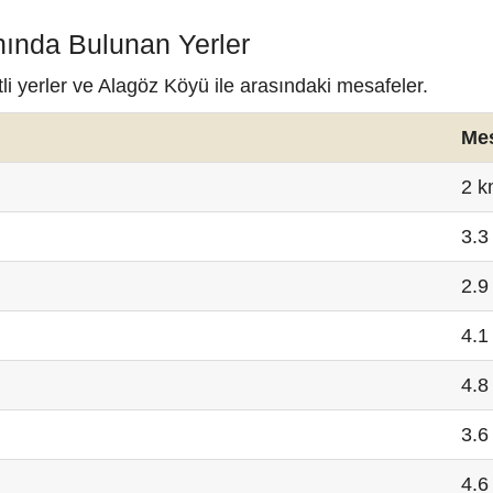
nında Bulunan Yerler
i yerler ve Alagöz Köyü ile arasındaki mesafeler.
Me
2 
3.3
2.9
4.1
4.8
3.6
4.6