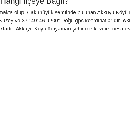
Hangi İlçeye Bağlı?
makta olup, Çakırhüyük semtinde bulunan Akkuyu Köyü Be
Kuzey ve 37° 49' 46.9200'' Doğu gps koordinatlarıdır.
Ak
ktadır. Akkuyu Köyü Adıyaman şehir merkezine mesafesi i