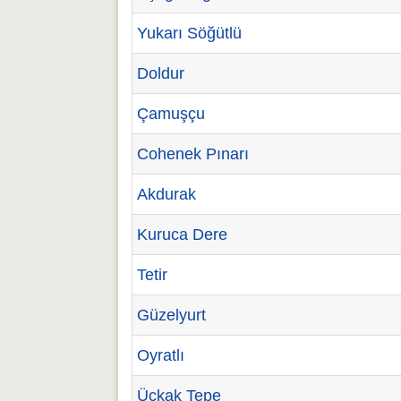
Yukarı Söğütlü
Doldur
Çamuşçu
Cohenek Pınarı
Akdurak
Kuruca Dere
Tetir
Güzelyurt
Oyratlı
Üçkak Tepe