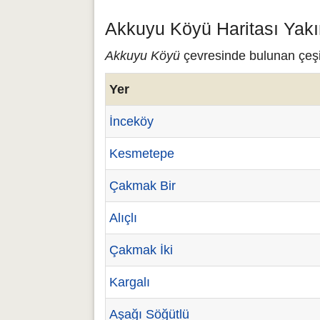
Akkuyu Köyü Haritası Yakı
Akkuyu Köyü
çevresinde bulunan çeşit
Yer
İnceköy
Kesmetepe
Çakmak Bir
Alıçlı
Çakmak İki
Kargalı
Aşağı Söğütlü