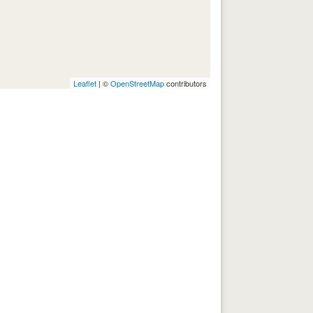
Leaflet
| ©
OpenStreetMap
contributors