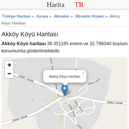
Harita
TR
Türkiye Haritası
»
Konya
»
Altınekin
»
Altınekin Köyleri
»
Akköy
Köyü Haritası
Akköy Köyü Haritası
Akköy Köyü haritası
38.351185 enlem ve 32.796040 boylam
konumunda gösterilmektedir.
+
−
×
Akköy Köyü Haritası