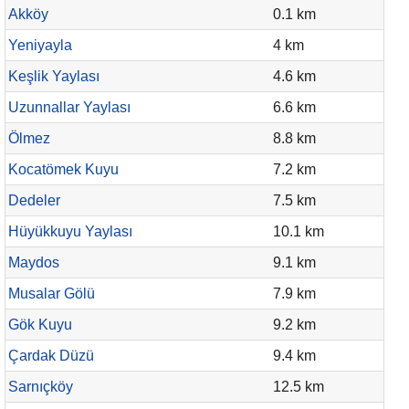
Akköy
0.1 km
Yeniyayla
4 km
Keşlik Yaylası
4.6 km
Uzunnallar Yaylası
6.6 km
Ölmez
8.8 km
Kocatömek Kuyu
7.2 km
Dedeler
7.5 km
Hüyükkuyu Yaylası
10.1 km
Maydos
9.1 km
Musalar Gölü
7.9 km
Gök Kuyu
9.2 km
Çardak Düzü
9.4 km
Sarnıçköy
12.5 km