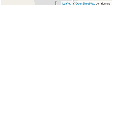
Leaflet
| ©
OpenStreetMap
contributors