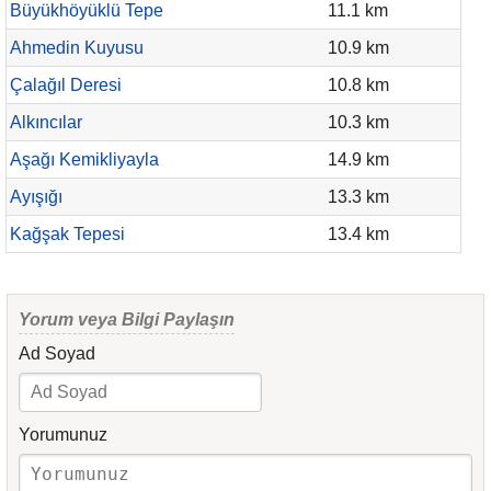
Büyükhöyüklü Tepe
11.1 km
Ahmedin Kuyusu
10.9 km
Çalağıl Deresi
10.8 km
Alkıncılar
10.3 km
Aşağı Kemikliyayla
14.9 km
Ayışığı
13.3 km
Kağşak Tepesi
13.4 km
Yorum veya Bilgi Paylaşın
Ad Soyad
Yorumunuz