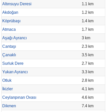
Altınsuyu Deresi
1.1 km
Akdoğan
1.2 km
Köprübaşı
1.4 km
Atmaca
1.7 km
Aşağı Ayrancı
3 km
Cantaşı
2.3 km
Çanaklı
3.5 km
Surluk Dere
2.7 km
Yukarı Ayrancı
3.3 km
Otluk
2.8 km
İkizler
4.1 km
Ceylanpınarı Ovası
4.6 km
Dikmen
7.4 km