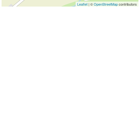
Leaflet
| ©
OpenStreetMap
contributors