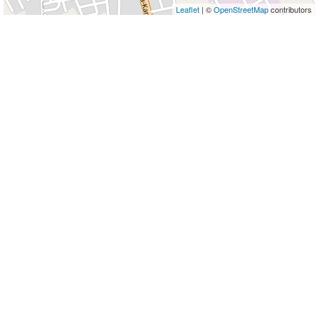
Leaflet
| ©
OpenStreetMap
contributors