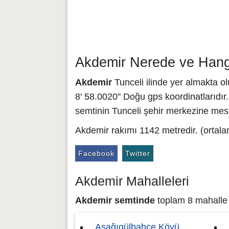
Akdemir Nerede ve Hangi
Akdemir
Tunceli ilinde yer almakta ol
8' 58.0020'' Doğu gps koordinatlarıdır
semtinin Tunceli şehir merkezine mesa
Akdemir rakımı 1142 metredir. (ortala
Facebook
Twitter
Akdemir Mahalleleri
Akdemir semtinde
toplam 8 mahalle b
Aşağıgülbahçe Köyü