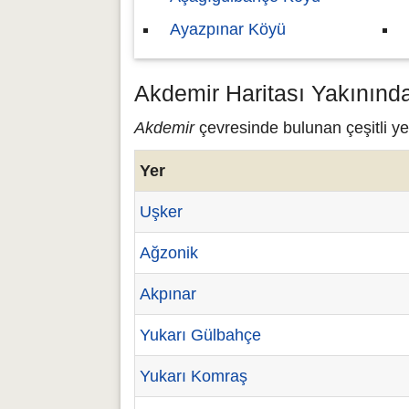
Ayazpınar Köyü
Akdemir Haritası Yakınınd
Akdemir
çevresinde bulunan çeşitli ye
Yer
Uşker
Ağzonik
Akpınar
Yukarı Gülbahçe
Yukarı Komraş