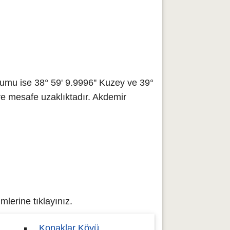
mu ise 38° 59' 9.9996'' Kuzey ve 39°
re mesafe uzaklıktadır. Akdemir
lerine tıklayınız.
Konaklar Köyü