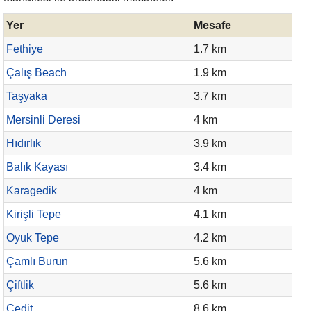
Yer
Mesafe
Fethiye
1.7 km
Çalış Beach
1.9 km
Taşyaka
3.7 km
Mersinli Deresi
4 km
Hıdırlık
3.9 km
Balık Kayası
3.4 km
Karagedik
4 km
Kirişli Tepe
4.1 km
Oyuk Tepe
4.2 km
Çamlı Burun
5.6 km
Çiftlik
5.6 km
Cedit
8.6 km