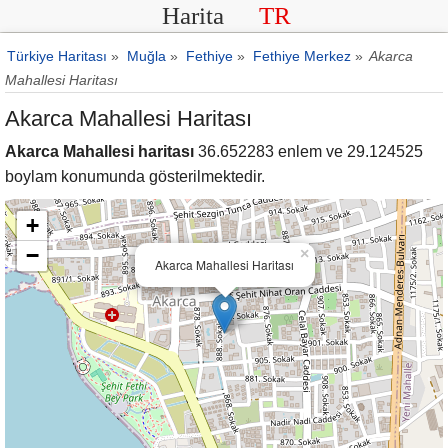
Harita
TR
Türkiye Haritası
»
Muğla
»
Fethiye
»
Fethiye Merkez
»
Akarca
Mahallesi Haritası
Akarca Mahallesi Haritası
Akarca Mahallesi haritası
36.652283 enlem ve 29.124525
boylam konumunda gösterilmektedir.
+
−
×
Akarca Mahallesi Haritası