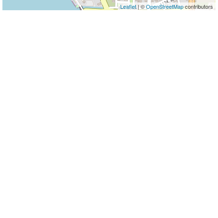
Leaflet
| ©
OpenStreetMap
contributors